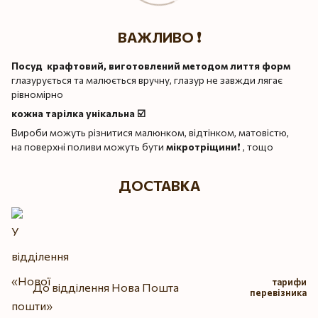
ВАЖЛИВО ❗️
Посуд крафтовий, виготовлений методом лиття форм
глазурується та малюється вручну, глазур не завжди лягає
рівномірно
кожна тарілка унікальна ☑️
Вироби можуть різнитися малюнком, відтінком, матовістю,
на поверхні поливи можуть бути
мікротріщини
❗️ , тощо
ДОСТАВКА
тарифи
До відділення Нова Пошта
перевізника