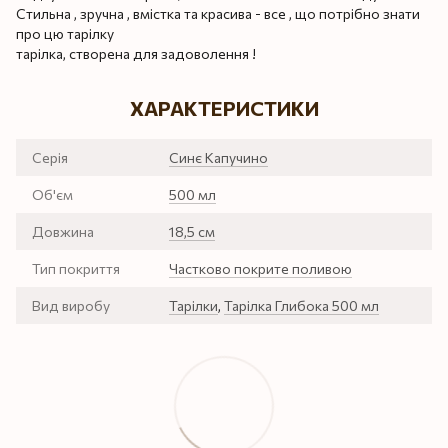
Стильна , зручна , вмістка та красива - все , що потрібно знати
про цю тарілку
тарілка, створена для задоволення !
ХАРАКТЕРИСТИКИ
Серія
Синє Капучино
Об'єм
500 мл
Довжина
18,5 см
Тип покриття
Частково покрите поливою
Вид виробу
Тарілки
,
Тарілка Глибока 500 мл