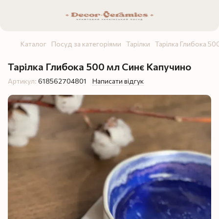
Каталог
Посуд за категоріями
Тарілки
Тарілка Глибока 50
Тарілка Глибока 500 мл Синє Капучино
Артикул:
618562704801
Написати відгук