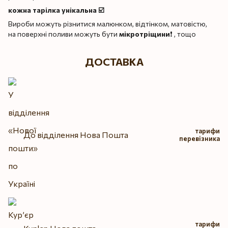
кожна тарілка унікальна ☑️
Вироби можуть різнитися малюнком, відтінком, матовістю,
на поверхні поливи можуть бути
мікротріщини
❗️ , тощо
ДОСТАВКА
тарифи
До відділення Нова Пошта
перевізника
тарифи