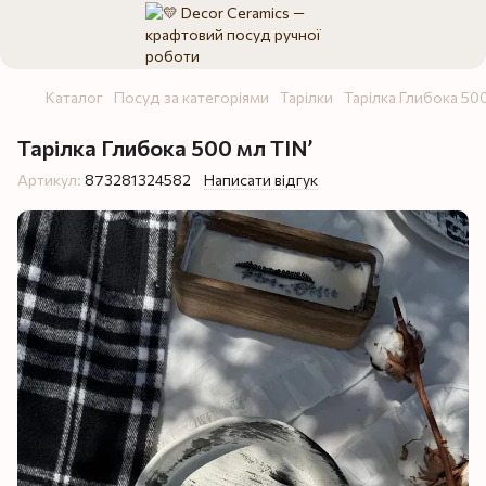
Каталог
Посуд за категоріями
Тарілки
Тарілка Глибока 50
Тарілка Глибока 500 мл TIN’
Артикул:
873281324582
Написати відгук