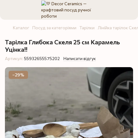
Каталог
Посуд за категоріями
Тарілки
Лінійка тарілок Ске
Тарілка Глибока Скеля 25 см Карамель
Уцінка‼️
Артикул:
55932655575202
Написати відгук
−29%