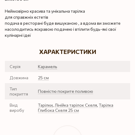
Неймовірно красива та унікальна тарілка
для справжніх естетів
подача в ресторані буде вишуканою , а вдома ви зможете
насолодитись яскравою подачею і втілити будь-які свої
кулінарні ідеї
ХАРАКТЕРИСТИКИ
Серія
Карамель
Довжина
25 см
Тип
Повністю покрите поливою
покриття
Вид
Тарілки
,
Лінійка тарілок Скеля
,
Тарілка
виробу
Глибока Скеля 25 см