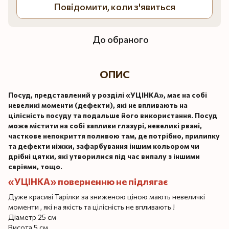
Повідомити, коли з'явиться
До обраного
ОПИС
Посуд, представлений у розділі «УЦІНКА», має на собі
невеликі моменти (дефекти), які не впливають на
цілісність посуду та подальше його використання. Посуд
може містити на собі запливи глазурі, невеликі рвані,
часткове непокриття поливою там, де потрібно, прилипку
та дефекти ніжки, зафарбування іншим кольором чи
дрібні цятки, які утворилися під час випалу з іншими
серіями, тощо.
«УЦІНКА» поверненню не підлягає
Дуже красиві Тарілки за зниженою ціною мають невеличкі
моменти , які на якість та цілісність не впливають !
Діаметр 25 см
Висота 5 см