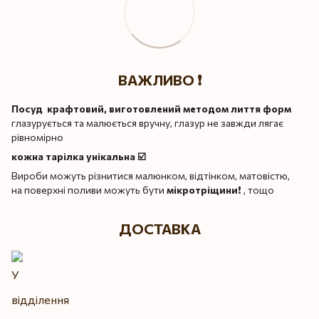
ВАЖЛИВО ❗️
Посуд крафтовий, виготовлений методом лиття форм
глазурується та малюється вручну, глазур не завжди лягає
рівномірно
кожна тарілка унікальна ☑️
Вироби можуть різнитися малюнком, відтінком, матовістю,
на поверхні поливи можуть бути
мікротріщини
❗️ , тощо
ДОСТАВКА