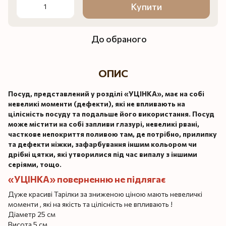
Купити
До обраного
ОПИС
Посуд, представлений у розділі «УЦІНКА», має на собі
невеликі моменти (дефекти), які не впливають на
цілісність посуду та подальше його використання. Посуд
може містити на собі запливи глазурі, невеликі рвані,
часткове непокриття поливою там, де потрібно, прилипку
та дефекти ніжки, зафарбування іншим кольором чи
дрібні цятки, які утворилися під час випалу з іншими
серіями, тощо.
«УЦІНКА» поверненню не підлягає
Дуже красиві Тарілки за зниженою ціною мають невеличкі
моменти , які на якість та цілісність не впливають !
Діаметр 25 см
Висота 5 см