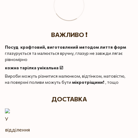
ВАЖЛИВО ❗️
Посуд крафтовий, виготовлений методом лиття форм
глазурується та малюється вручну, глазур не завжди лягає
рівномірно
кожна тарілка унікальна ☑️
Вироби можуть різнитися малюнком, відтінком, матовістю,
на поверхні поливи можуть бути
мікротріщини
❗️ , тощо
ДОСТАВКА