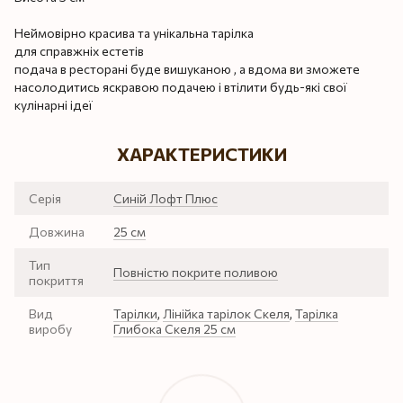
Неймовірно красива та унікальна тарілка
для справжніх естетів
подача в ресторані буде вишуканою , а вдома ви зможете
насолодитись яскравою подачею і втілити будь-які свої
кулінарні ідеї
ХАРАКТЕРИСТИКИ
Серія
Синій Лофт Плюс
Довжина
25 см
Тип
Повністю покрите поливою
покриття
Вид
Тарілки
,
Лінійка тарілок Скеля
,
Тарілка
виробу
Глибока Скеля 25 см