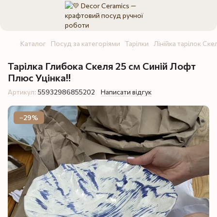
Каталог
Посуд за категоріями
Тарілки
Лінійка тарілок Ске
Тарілка Глибока Скеля 25 см Синій Лофт
Плюс Уцінка‼️
Артикул:
55932986855202
Написати відгук
−29%