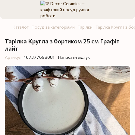
Каталог
Посуд за категоріями
Тарілки
Тарілка Кругла з б
Тарілка Кругла з бортиком 25 см Графіт
лайт
Артикул:
467377698081
Написати відгук