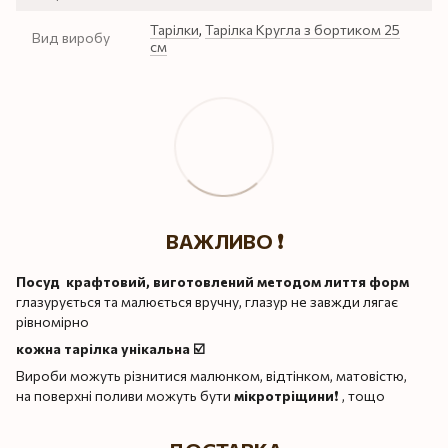
Тарілки
,
Тарілка Кругла з бортиком 25
Вид виробу
см
ВАЖЛИВО ❗️
Посуд крафтовий, виготовлений методом лиття форм
глазурується та малюється вручну, глазур не завжди лягає
рівномірно
кожна тарілка унікальна ☑️
Вироби можуть різнитися малюнком, відтінком, матовістю,
на поверхні поливи можуть бути
мікротріщини
❗️ , тощо