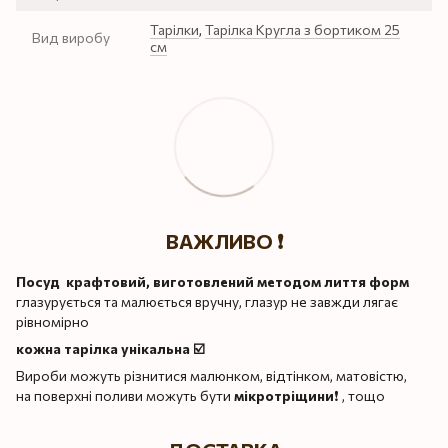
Тарілки
,
Тарілка Кругла з бортиком 25
Вид виробу
см
ВАЖЛИВО ❗️
Посуд крафтовий, виготовлений методом лиття форм
глазурується та малюється вручну, глазур не завжди лягає
рівномірно
кожна тарілка унікальна ☑️
Вироби можуть різнитися малюнком, відтінком, матовістю,
на поверхні поливи можуть бути
мікротріщини
❗️ , тощо