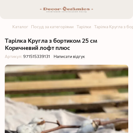
Каталог
Посуд за категоріями
Тарілки
Тарілка Кругла з б
Тарілка Кругла з бортиком 25 см
Коричневий лофт плюс
Артикул:
971515339131
Написати відгук