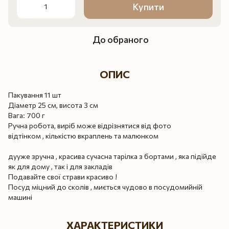
Купити
До обраного
ОПИС
Пакування 11 шт
Діаметр 25 см, висота 3 см
Вага: 700 г
Ручна робота, виріб може відрізнятися від фото
відтінком , кількістю вкраплень та малюнком
дууже зручна , красива сучасна тарілка з бортами , яка підійде
як для дому , так і для закладів
Подавайте свої страви красиво !
Посуд міцний до сколів , миється чудово в посудомийній
машині
ХАРАКТЕРИСТИКИ