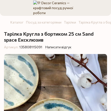
Каталог
Посуд за категоріями
Тарілки
Тарілка Кругла з б
Тарілка Кругла з бортиком 25 см Sand
space Ексклюзив
Артикул:
135808115091
Написати відгук