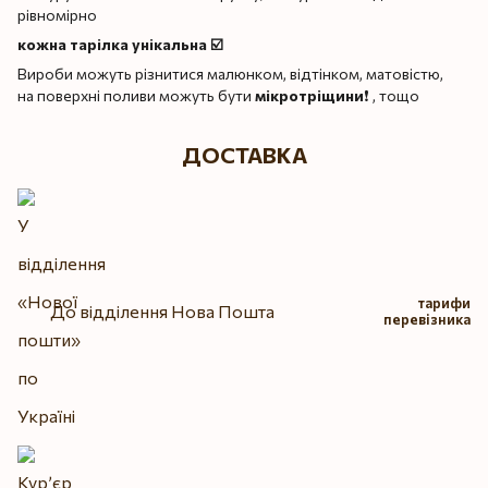
рівномірно
кожна тарілка унікальна ☑️
Вироби можуть різнитися малюнком, відтінком, матовістю,
на поверхні поливи можуть бути
мікротріщини
❗️ , тощо
ДОСТАВКА
тарифи
До відділення Нова Пошта
перевізника