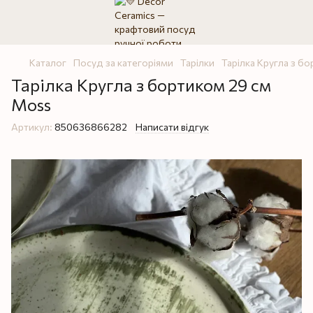
Каталог
Посуд за категоріями
Тарілки
Тарілка Кругла з б
Тарілка Кругла з бортиком 29 см
Moss
Артикул:
850636866282
Написати відгук