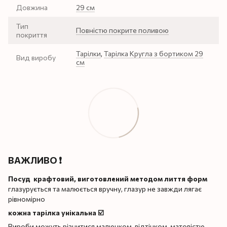
Довжина
29 см
Тип
Повністю покрите поливою
покриття
Тарілки
,
Тарілка Кругла з бортиком 29
Вид виробу
см
ВАЖЛИВО ❗️
Посуд крафтовий, виготовлений методом лиття форм
глазурується та малюється вручну, глазур не завжди лягає
рівномірно
кожна тарілка унікальна ☑️
Вироби можуть різнитися малюнком, відтінком, матовістю,