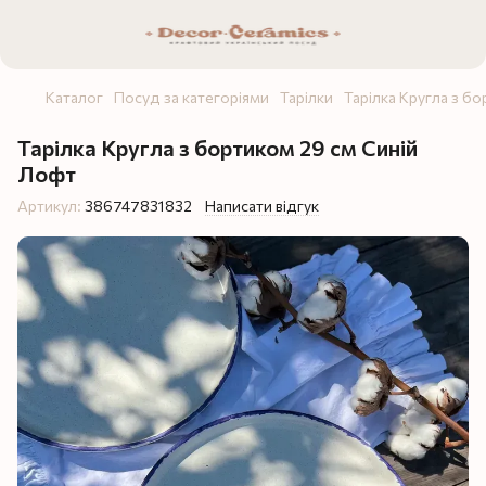
Каталог
Посуд за категоріями
Тарілки
Тарілка Кругла з б
Тарілка Кругла з бортиком 29 см Синій
Лофт
Артикул:
386747831832
Написати відгук