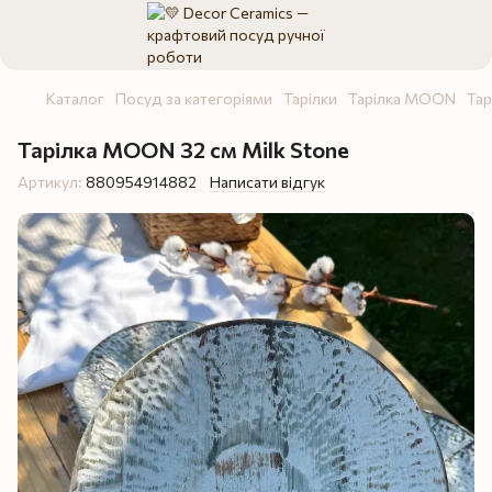
Каталог
Посуд за категоріями
Тарілки
Тарілка MOON
Тар
Тарілка MOON 32 см Milk Stone
Артикул:
880954914882
Написати відгук