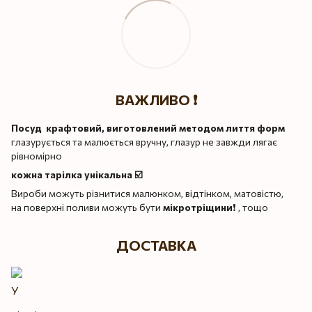
ВАЖЛИВО ❗️
Посуд крафтовий, виготовлений методом лиття форм
глазурується та малюється вручну, глазур не завжди лягає
рівномірно
кожна тарілка унікальна ☑️
Вироби можуть різнитися малюнком, відтінком, матовістю,
на поверхні поливи можуть бути
мікротріщини
❗️ , тощо
ДОСТАВКА