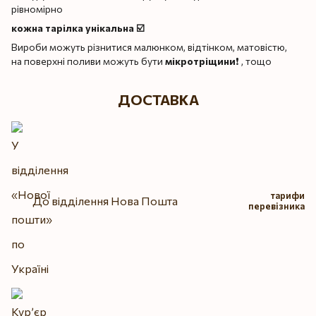
рівномірно
кожна тарілка унікальна ☑️
Вироби можуть різнитися малюнком, відтінком, матовістю,
на поверхні поливи можуть бути
мікротріщини
❗️ , тощо
ДОСТАВКА
тарифи
До відділення Нова Пошта
перевізника