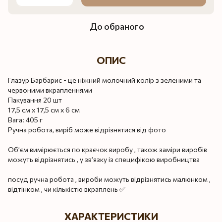
До обраного
ОПИС
Глазур Барбарис - це ніжний молочний колір з зеленими та
червоними вкрапленнями
Пакування 20 шт
17,5 см х 17,5 см х 6 см
Вага: 405 г
Ручна робота, виріб може відрізнятися від фото
Об’єм вимірюється по краєчок виробу , також заміри виробів
можуть відрізнятись , у зв’язку із специфікою виробництва
посуд ручна робота , вироби можуть відрізнятись малюнком ,
відтінком , чи кількістю вкраплень ✅
ХАРАКТЕРИСТИКИ