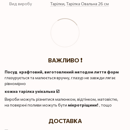
Вид виробу
Тарілки
,
Тарілка Овальна 26 см
ВАЖЛИВО ❗️
Посуд крафтовий, виготовлений методом лиття форм
глазурується та малюється вручну, глазур не завжди лягає
рівномірно
кожна тарілка унікальна ☑️
Вироби можуть різнитися малюнком, відтінком, матовістю,
на поверхні поливи можуть бути
мікротріщини
❗️ , тощо
ДОСТАВКА