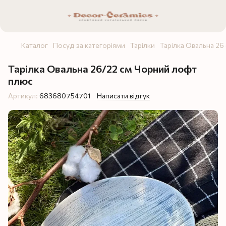
Каталог
Посуд за категоріями
Тарілки
Тарілка Овальна 26
Тарілка Овальна 26/22 см Чорний лофт
плюс
Артикул:
683680754701
Написати відгук