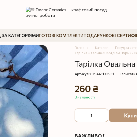
 ЗА КАТЕГОРІЯМИ
ГОТОВІ КОМПЛЕКТИ
ПОДАРУНКОВІ СЕРТИФІ
Головна
Каталог
Посуд за кат
Тарілка Овальна 30/24,5 см Чорний 
Тарілка Овальна
Артикул: 819441132531
Написати 
260 ₴
В наявності
Купи
ВАЖЛИВО ❗️