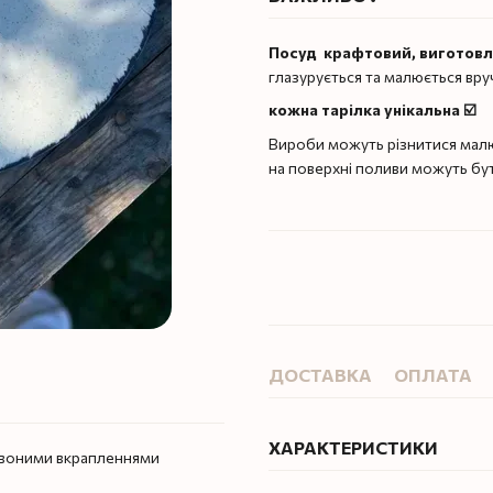
Посуд крафтовий, виготов
глазурується та малюється вру
кожна тарілка унікальна ☑️
Вироби можуть різнитися малю
на поверхні поливи можуть бу
ДОСТАВКА
ОПЛАТА
ХАРАКТЕРИСТИКИ
ервоними вкрапленнями