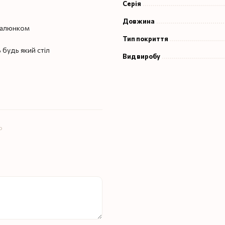
Серія
Довжина
 малюнком
Тип покриття
 будь який стіл
Вид виробу
ю