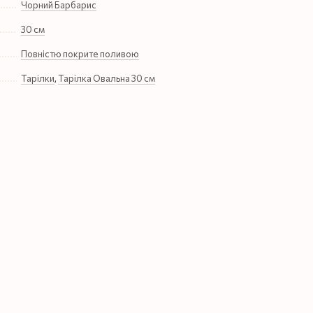
Чорний Барбарис
30 см
Повністю покрите поливою
Тарілки
,
Тарілка Овальна 30 см