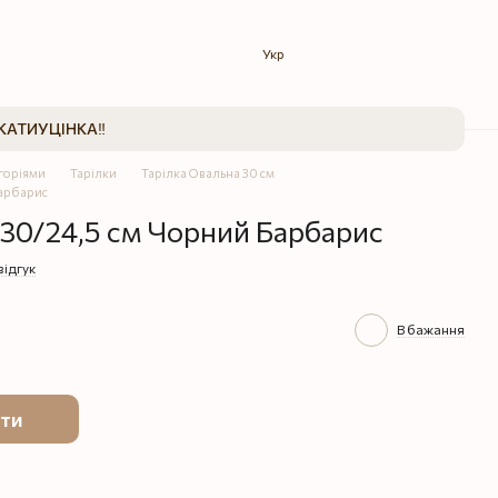
Укр
КАТИ
УЦІНКА‼️
егоріями
Тарілки
Тарілка Овальна 30 см
Барбарис
 30/24,5 см Чорний Барбарис
відгук
В бажання
ти