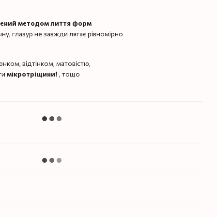
лений методом лиття форм
чну, глазур не завжди лягає рівномірно
нком, відтінком, матовістю,
ти
мікротріщини
❗️ , тощо