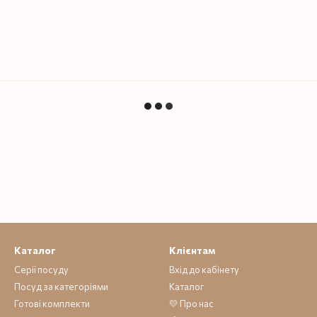
Каталог
Клієнтам
Серії посуду
Вхід до кабінету
Посуд за категоріями
Каталог
Готові комплекти
💛 Про нас