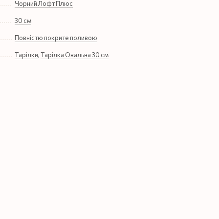
Чорний Лофт Плюс
30 см
Повністю покрите поливою
Тарілки
,
Тарілка Овальна 30 см