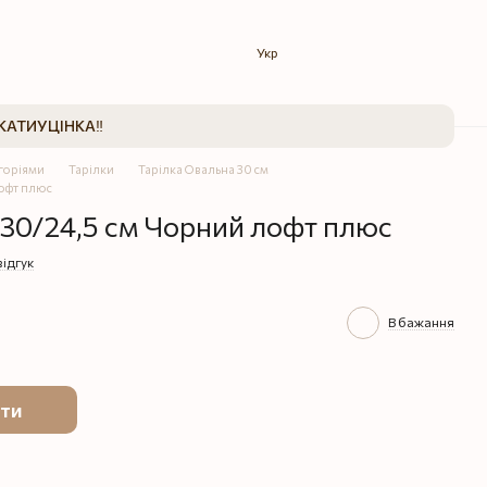
Укр
КАТИ
УЦІНКА‼️
егоріями
Тарілки
Тарілка Овальна 30 см
лофт плюс
 30/24,5 см Чорний лофт плюс
відгук
В бажання
ти