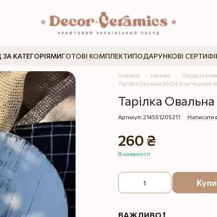
 ЗА КАТЕГОРІЯМИ
ГОТОВІ КОМПЛЕКТИ
ПОДАРУНКОВІ СЕРТИФІ
Головна
Каталог
Посуд за кат
Тарілка Овальна 30/24,5 см Чорний 
Тарілка Овальна
Артикул: 214551205211
Написати 
260 ₴
В наявності
Купи
ВАЖЛИВО ❗️