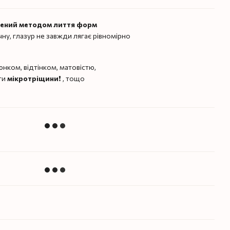
лений методом лиття форм
чну, глазур не завжди лягає рівномірно
нком, відтінком, матовістю,
ти
мікротріщини
❗️ , тощо