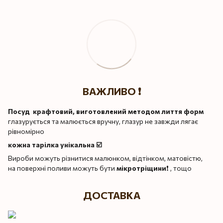
ВАЖЛИВО ❗️
Посуд крафтовий, виготовлений методом лиття форм
глазурується та малюється вручну, глазур не завжди лягає
рівномірно
кожна тарілка унікальна ☑️
Вироби можуть різнитися малюнком, відтінком, матовістю,
на поверхні поливи можуть бути
мікротріщини
❗️ , тощо
ДОСТАВКА