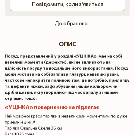
Повідомити, коли з'явиться
До обраного
ОПИС
Посуд, представлений у розділі «УЦІНКА», має на собі
невеликі моменти (дефекти), які не впливають на
цілісність посуду та подальше його використання. Посуд
може містити на собі запливи глазурі, невеликі рвані,
часткове непокриття поливою там, де потрібно, прилипку
та дефекти ніжки, зафарбування іншим кольором чи
дрібні цятки, які утворилися під час випалу з іншими
серіями, тощо.
«УЦІНКА» поверненню не підлягає
Неймовірної краси тарілки з невеликими моментами по дуже
приємній ціні 📌
Тарілка Овальна Скеля 36 см
Вага 1025 грам