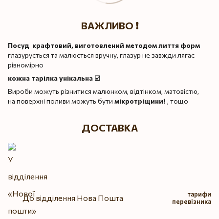
ВАЖЛИВО ❗️
Посуд крафтовий, виготовлений методом лиття форм
глазурується та малюється вручну, глазур не завжди лягає
рівномірно
кожна тарілка унікальна ☑️
Вироби можуть різнитися малюнком, відтінком, матовістю,
на поверхні поливи можуть бути
мікротріщини
❗️ , тощо
ДОСТАВКА
тарифи
До відділення Нова Пошта
перевізника