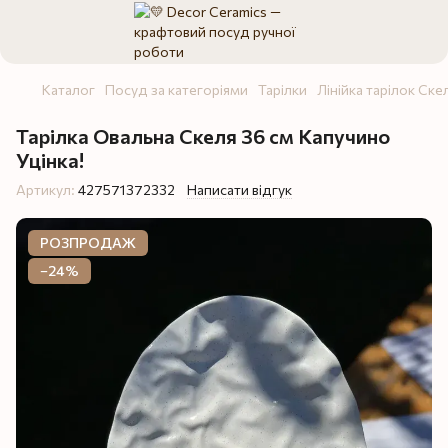
Каталог
Посуд за категоріями
Тарілки
Лінійка тарілок Ске
Тарілка Овальна Скеля 36 см Капучино
Уцінка!
Артикул:
427571372332
Написати відгук
РОЗПРОДАЖ
−24%