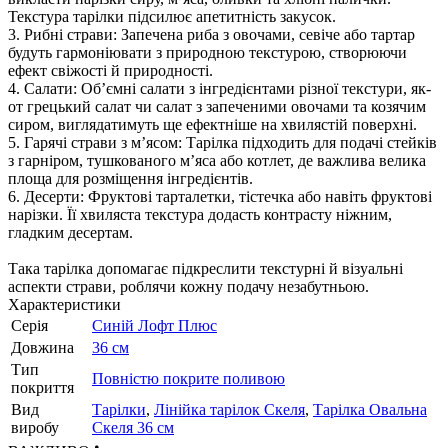
Текстура тарілки підсилює апетитність закусок.
3. Рибні страви: Запечена риба з овочами, севіче або тартар
будуть гармоніювати з природною текстурою, створюючи
ефект свіжості й природності.
4. Салати: Об’ємні салати з інгредієнтами різної текстури, як-
от грецький салат чи салат з запеченими овочами та козячим
сиром, виглядатимуть ще ефектніше на хвилястій поверхні.
5. Гарячі страви з м’ясом: Тарілка підходить для подачі стейків
з гарніром, тушкованого м’яса або котлет, де важлива велика
площа для розміщення інгредієнтів.
6. Десерти: Фруктові тарталетки, тістечка або навіть фруктові
нарізки. Її хвиляста текстура додасть контрасту ніжним,
гладким десертам.
Така тарілка допомагає підкреслити текстурні й візуальні
аспекти страви, роблячи кожну подачу незабутньою.
Характеристики
Серія
Синій Лофт Плюс
Довжина
36 см
Тип
Повністю покрите поливою
покриття
Вид
Тарілки
,
Лінійка тарілок Скеля
,
Тарілка Овальна
виробу
Скеля 36 см