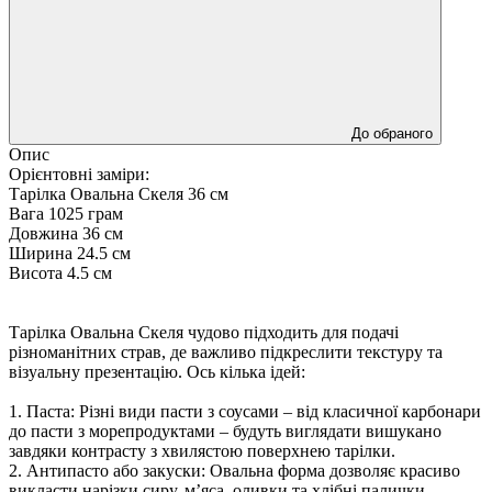
До обраного
Опис
Орієнтовні заміри:
Тарілка Овальна Скеля 36 см
Вага 1025 грам
Довжина 36 см
Ширина 24.5 см
Висота 4.5 см
Тарілка Овальна Скеля чудово підходить для подачі
різноманітних страв, де важливо підкреслити текстуру та
візуальну презентацію. Ось кілька ідей:
1. Паста: Різні види пасти з соусами – від класичної карбонари
до пасти з морепродуктами – будуть виглядати вишукано
завдяки контрасту з хвилястою поверхнею тарілки.
2. Антипасто або закуски: Овальна форма дозволяє красиво
викласти нарізки сиру, м’яса, оливки та хлібні палички.