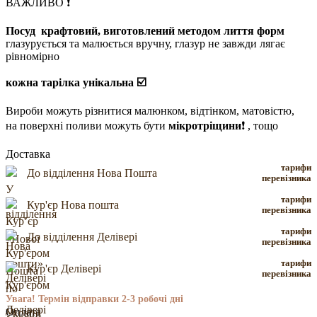
ВАЖЛИВО ❗️
Посуд крафтовий, виготовлений методом лиття форм
глазурується та малюється вручну, глазур не завжди лягає
рівномірно
кожна тарілка унікальна ☑️
Вироби можуть різнитися малюнком, відтінком, матовістю,
на поверхні поливи можуть бути
мікротріщини
❗️ , тощо
Доставка
тарифи
До відділення Нова Пошта
перевізника
тарифи
Кур'єр Нова пошта
перевізника
тарифи
До відділення Делівері
перевізника
тарифи
Кур'єр Делівері
перевізника
Увага! Термін відправки 2-3 робочі дні
Оплата