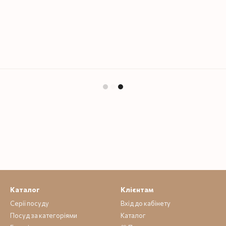
Каталог
Клієнтам
Серії посуду
Вхід до кабінету
Посуд за категоріями
Каталог