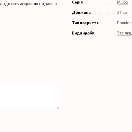
Серія
MOSS
олодитись яскравою подачею і
Довжина
27 см
Тип покриття
Повніст
Вид виробу
Тарілки
ю