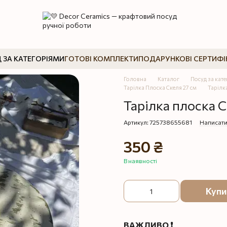
 ЗА КАТЕГОРІЯМИ
ГОТОВІ КОМПЛЕКТИ
ПОДАРУНКОВІ СЕРТИФІ
Головна
Каталог
Посуд за кат
Тарілка Плоска Скеля 27 см
Тарілк
Тарілка плоска 
Артикул: 725738655681
Написати
350 ₴
В наявності
Купи
ВАЖЛИВО ❗️