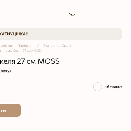
Укр
КАТИ
УЦІНКА‼️
егоріями
Тарілки
Лінійка тарілок Скеля
а плоска Скеля 27 см MOSS
Скеля 27 см MOSS
 відгук
В бажання
ти