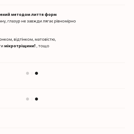
лений методом лиття форм
чну, глазур не завжди лягає рівномірно
нком, відтінком, матовістю,
ти
мікротріщини
❗️ , тощо