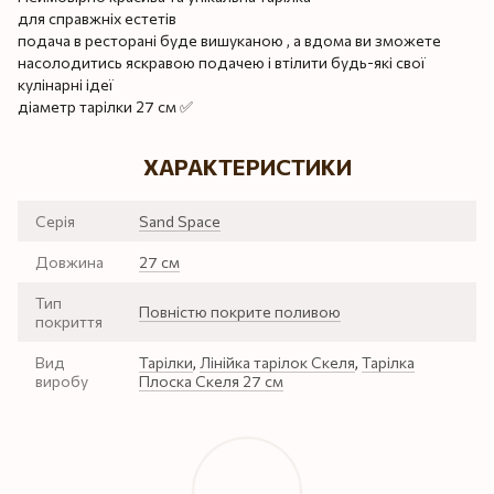
для справжніх естетів
подача в ресторані буде вишуканою , а вдома ви зможете
насолодитись яскравою подачею і втілити будь-які свої
кулінарні ідеї
діаметр тарілки 27 см ✅
ХАРАКТЕРИСТИКИ
Серія
Sand Space
Довжина
27 см
Тип
Повністю покрите поливою
покриття
Вид
Тарілки
,
Лінійка тарілок Скеля
,
Тарілка
виробу
Плоска Скеля 27 см