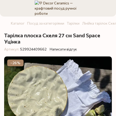
Каталог
Посуд за категоріями
Тарілки
Лінійка тарілок Ске
Тарілка плоска Скеля 27 см Sand Space
Уцінка
Артикул:
529924409662
Написати відгук
−26%