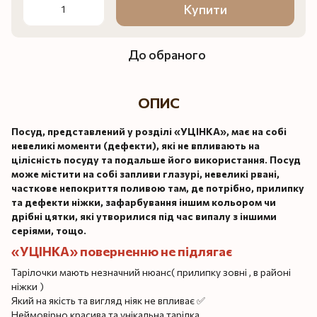
Купити
До обраного
ОПИС
Посуд, представлений у розділі «УЦІНКА», має на собі
невеликі моменти (дефекти), які не впливають на
цілісність посуду та подальше його використання. Посуд
може містити на собі запливи глазурі, невеликі рвані,
часткове непокриття поливою там, де потрібно, прилипку
та дефекти ніжки, зафарбування іншим кольором чи
дрібні цятки, які утворилися під час випалу з іншими
серіями, тощо.
«УЦІНКА» поверненню не підлягає
Тарілочки мають незначний нюанс( прилипку зовні , в районі
ніжки )
Який на якість та вигляд ніяк не впливає ✅
Неймовірно красива та унікальна тарілка