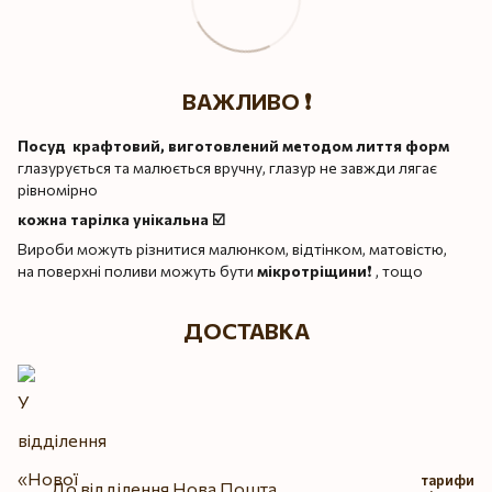
ВАЖЛИВО ❗️
Посуд крафтовий, виготовлений методом лиття форм
глазурується та малюється вручну, глазур не завжди лягає
рівномірно
кожна тарілка унікальна ☑️
Вироби можуть різнитися малюнком, відтінком, матовістю,
на поверхні поливи можуть бути
мікротріщини
❗️ , тощо
ДОСТАВКА
тарифи
До відділення Нова Пошта