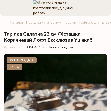
Каталог
Посуд за категоріями
Тарілки
Тарілка Салатна 23 
Тарілка Салатна 23 см Фісташка
Коричневий Лофт Ексклюзив Уцінка‼️
Артикул:
635986046452
Написати відгук
РОЗПРОДАЖ
−19%