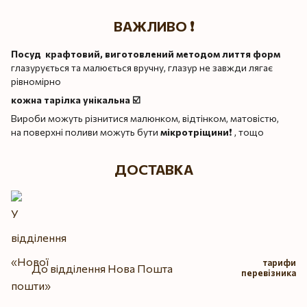
ВАЖЛИВО ❗️
Посуд крафтовий, виготовлений методом лиття форм
глазурується та малюється вручну, глазур не завжди лягає
рівномірно
кожна тарілка унікальна ☑️
Вироби можуть різнитися малюнком, відтінком, матовістю,
на поверхні поливи можуть бути
мікротріщини
❗️ , тощо
ДОСТАВКА
тарифи
До відділення Нова Пошта
перевізника