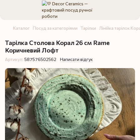
Каталог
Посуд за категоріями
Тарілки
Лінійка тарілок Кор
Тарілка Столова Корал 26 см Rame
Коричневий Лофт
Артикул:
587576502562
Написати відгук