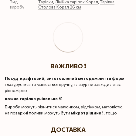
Вид
Тарілки
,
Лінійка тарілок Корал
,
Тарілка
виробу
Столова Корал 26 см
ВАЖЛИВО ❗️
Посуд крафтовий, виготовлений методом лиття форм
глазурується та малюється вручну, глазур не завжди лягає
рівномірно
кожна тарілка унікальна ☑️
Вироби можуть різнитися малюнком, відтінком, матовістю,
на поверхні поливи можуть бути
мікротріщини
❗️ , тощо
ДОСТАВКА