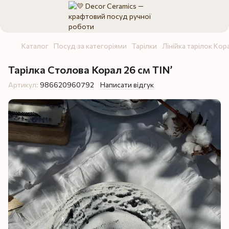
Каталог
Посуд за категоріями
Тарілки
Лінійка тарілок Кор
Тарілка Столова Корал 26 см TIN’
Артикул:
986620960792
Написати відгук