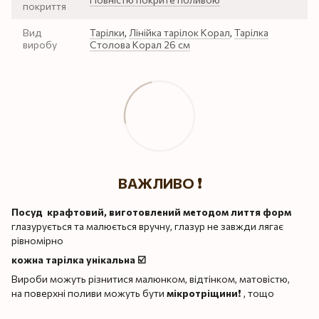
покриття
Вид
Тарілки
,
Лінійка тарілок Корал
,
Тарілка
виробу
Столова Корал 26 см
ВАЖЛИВО ❗️
Посуд крафтовий, виготовлений методом лиття форм
глазурується та малюється вручну, глазур не завжди лягає
рівномірно
кожна тарілка унікальна ☑️
Вироби можуть різнитися малюнком, відтінком, матовістю,
на поверхні поливи можуть бути
мікротріщини
❗️ , тощо