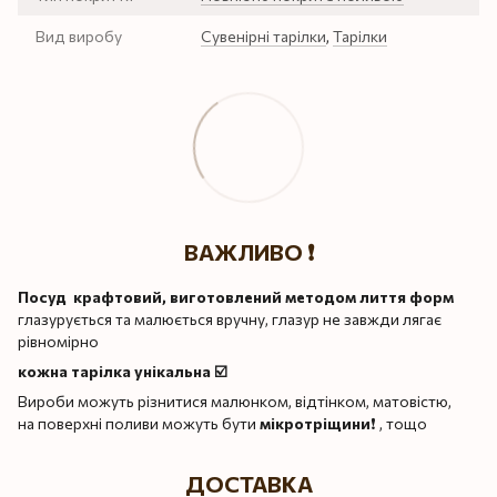
Вид виробу
Сувенірні тарілки
,
Тарілки
ВАЖЛИВО ❗️
Посуд крафтовий, виготовлений методом лиття форм
глазурується та малюється вручну, глазур не завжди лягає
рівномірно
кожна тарілка унікальна ☑️
Вироби можуть різнитися малюнком, відтінком, матовістю,
на поверхні поливи можуть бути
мікротріщини
❗️ , тощо
ДОСТАВКА