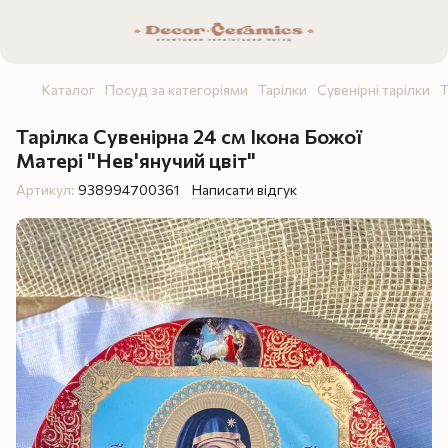
Каталог
Посуд за категоріями
Тарілки
Сувенірні тарілки
Т
Тарілка Сувенірна 24 см Ікона Божої
Матері "Нев'янучий цвіт"
Артикул:
938994700361
Написати відгук