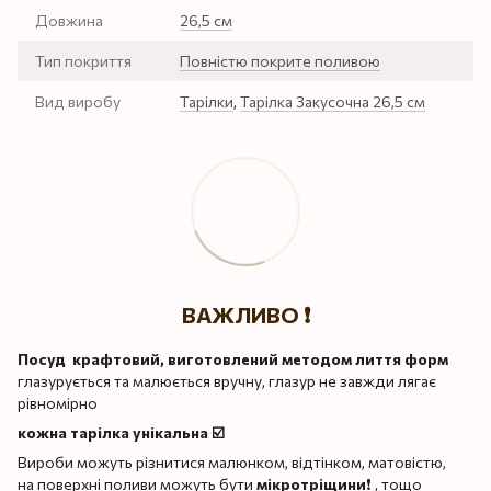
Довжина
26,5 см
Тип покриття
Повністю покрите поливою
Вид виробу
Тарілки
,
Тарілка Закусочна 26,5 см
ВАЖЛИВО ❗️
Посуд крафтовий, виготовлений методом лиття форм
глазурується та малюється вручну, глазур не завжди лягає
рівномірно
кожна тарілка унікальна ☑️
Вироби можуть різнитися малюнком, відтінком, матовістю,
на поверхні поливи можуть бути
мікротріщини
❗️ , тощо