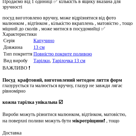
Продаємо від 1 одиниці ✅ кількість в ящику вказана для
зручності
посуд виготовлено вручну, може відрізнятися від фото
малюнком , відтінком , кількістю вкраплень , матовістю , тощо
міцний до сколів , може митися в посудомийці ✅
Характеристики
Серія
Капучино
Довжина
13 см
Тип покриття
Повністю покрите поливою
Вид виробу
Тарілки
,
Тарілочка 13 см
ВАЖЛИВО ❗️
Посуд крафтовий, виготовлений методом лиття форм
глазурується та малюється вручну, глазур не завжди лягає
рівномірно
кожна тарілка унікальна ☑️
Вироби можуть різнитися малюнком, відтінком, матовістю,
на поверхні поливи можуть бути
мікротріщини
❗️ , тощо
Доставка