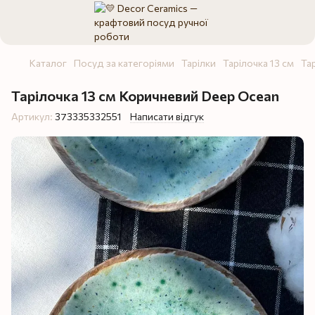
Каталог
Посуд за категоріями
Тарілки
Тарілочка 13 см
Та
Тарілочка 13 см Коричневий Deep Ocean
Артикул:
373335332551
Написати відгук