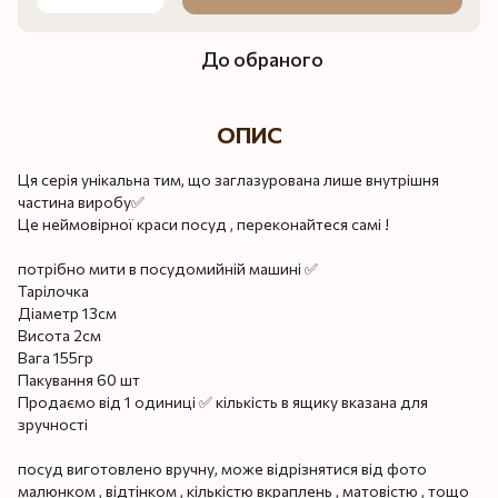
До обраного
ОПИС
Ця серія унікальна тим, що заглазурована лише внутрішня
частина виробу✅
Це неймовірної краси посуд , переконайтеся самі !
потрібно мити в посудомийній машині ✅
Тарілочка
Діаметр 13см
Висота 2см
Вага 155гр
Пакування 60 шт
Продаємо від 1 одиниці ✅ кількість в ящику вказана для
зручності
посуд виготовлено вручну, може відрізнятися від фото
малюнком , відтінком , кількістю вкраплень , матовістю , тощо