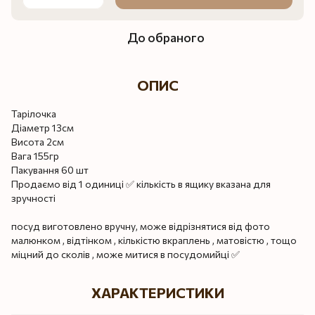
До обраного
ОПИС
Тарілочка
Діаметр 13см
Висота 2см
Вага 155гр
Пакування 60 шт
Продаємо від 1 одиниці ✅ кількість в ящику вказана для
зручності
посуд виготовлено вручну, може відрізнятися від фото
малюнком , відтінком , кількістю вкраплень , матовістю , тощо
міцний до сколів , може митися в посудомийці ✅
ХАРАКТЕРИСТИКИ