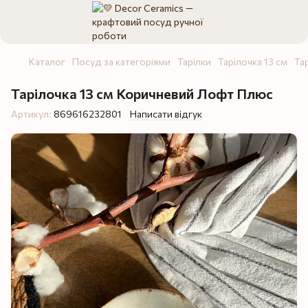
Каталог
Посуд за категоріями
Тарілки
Тарілочка 13 см
Та
Тарілочка 13 см Коричневий Лофт Плюс
Артикул:
869616232801
Написати відгук