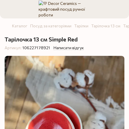
Каталог
Посуд за категоріями
Тарілки
Тарілочка 13 см
Та
Тарілочка 13 см Simple Red
Артикул:
106227178921
Написати відгук