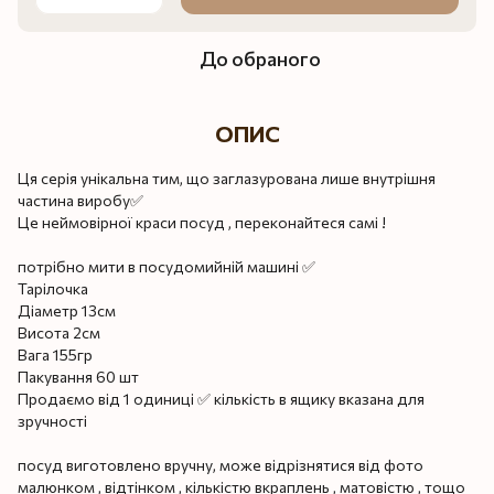
До обраного
ОПИС
Ця серія унікальна тим, що заглазурована лише внутрішня
частина виробу✅
Це неймовірної краси посуд , переконайтеся самі !
потрібно мити в посудомийній машині ✅
Тарілочка
Діаметр 13см
Висота 2см
Вага 155гр
Пакування 60 шт
Продаємо від 1 одиниці ✅ кількість в ящику вказана для
зручності
посуд виготовлено вручну, може відрізнятися від фото
малюнком , відтінком , кількістю вкраплень , матовістю , тощо