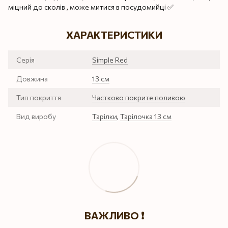
міцний до сколів , може митися в посудомийці ✅
ХАРАКТЕРИСТИКИ
Серія
Simple Red
Довжина
13 см
Тип покриття
Частково покрите поливою
Вид виробу
Тарілки
,
Тарілочка 13 см
ВАЖЛИВО ❗️