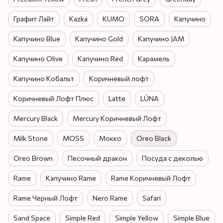
Графит Лайт
Kazka
KUMO
SORA
Капучино
Капучино Blue
Капучино Gold
Капучино JAM
Капучино Olive
Капучино Red
Карамель
Капучино Кобальт
Коричневый лофт
Коричневый Лофт Плюс
Latte
LÚNA
Mercury Black
Mercury Коричневый Лофт
Milk Stone
MOSS
Мокко
Oreo Black
Oreo Brown
Песочный дракон
Посуда с деколью
Rame
Капучино Rame
Rame Коричневый Лофт
Rame Черный Лофт
Nero Rame
Safari
Sand Space
Simple Red
Simple Yellow
Simple Blue