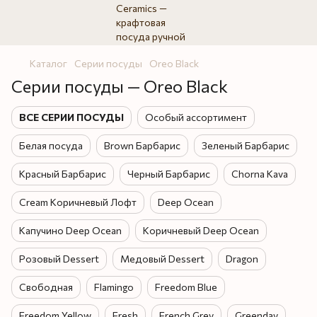
Каталог
Серии посуды
Oreo Black
Серии посуды — Oreo Black
ВСЕ СЕРИИ ПОСУДЫ
Особый ассортимент
Белая посуда
Brown Барбарис
Зеленый Барбарис
Красный Барбарис
Черный Барбарис
Chorna Kava
Cream Коричневый Лофт
Deep Ocean
Капучино Deep Ocean
Коричневый Deep Ocean
Розовый Dessert
Медовый Dessert
Dragon
Свободная
Flamingo
Freedom Blue
Freedom Yellow
Fresh
French Grey
Greenday