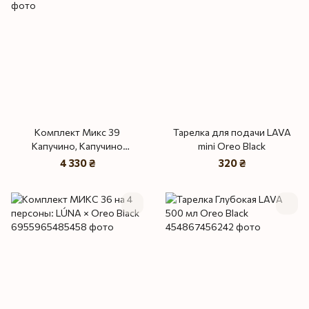
Комплект Микс 39
Тарелка для подачи LAVA
Капучино, Капучино
mini Oreo Black
Кобальт, Oreo Black на 4
4 330 ₴
320 ₴
персоны