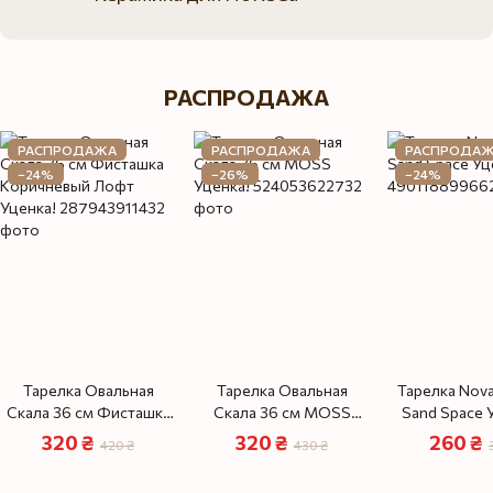
РАСПРОДАЖА
РАСПРОДАЖА
РАСПРОДАЖА
РАСПРОДА
−24%
−26%
−24%
Тарелка Овальная
Тарелка Овальная
Тарелка Nova
Скала 36 см Фисташка
Скала 36 см MOSS
Sand Space У
Коричневый Лофт
Уценка!
320 ₴
320 ₴
260 ₴
420 ₴
430 ₴
Уценка!