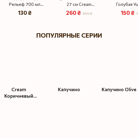
Рельеф 700 мл
27 см Cream
Голубая Уц
Фисташка Коричневый
Коричневый Лофт
130 ₴
260 ₴
150 ₴
350 ₴
1
Лофт
Уценка‼️
ПОПУЛЯРНЫЕ СЕРИИ
Cream
Капучино
Капучино Olive
Коричневый
Лофт