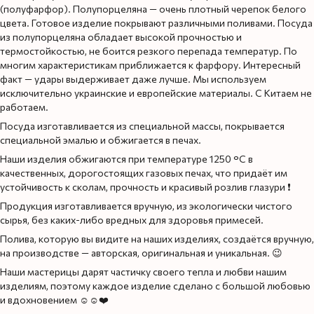
(полуфарфор). Полупорцелянa — очень плотный черепок белого
цвета. Готовое изделие покрывают различными поливами. Посуда
из полупорцелянa обладает высокой прочностью и
термостойкостью, не боится резкого перепада температур. По
многим характеристикам приближается к фарфору. Интересный
факт — удары выдерживает даже лучше. Мы используем
исключительно украинские и европейские материалы. С Китаем не
работаем.
Посуда изготавливается из специальной массы, покрывается
специальной эмалью и обжигается в печах.
Наши изделия обжигаются при температуре 1250 °C в
качественных, дорогостоящих газовых печах, что придаёт им
устойчивость к сколам, прочность и красивый розлив глазури ❗️
Продукция изготавливается вручную, из экологически чистого
сырья, без каких-либо вредных для здоровья примесей.
Полива, которую вы видите на наших изделиях, создаётся вручную,
на производстве — авторская, оригинальная и уникальная. 😉
Наши мастерицы дарят частичку своего тепла и любви нашим
изделиям, поэтому каждое изделие сделано с большой любовью
и вдохновением ☺️☺️❤️