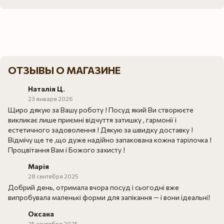
ОТЗЫВЫ О МАГАЗИНЕ
Наталія Ц.
23 января 2026
Щиро дякую за Вашу роботу ! Посуд який Ви створюєте
викликає лише приємні відчуття затишку , гармонії і
естетичного задоволення ! Дякую за швидку доставку !
Відмічу ще те ,що дуже надійно запакована кожна тарілочка !
Процвітання Вам і Божого захисту !
Марія
28 сентября 2025
Добрий день, отримала вчора посуд і сьогодні вже
випробувала маленькі форми для запікання — і вони ідеальні!
Оксана
25 сентября 2025