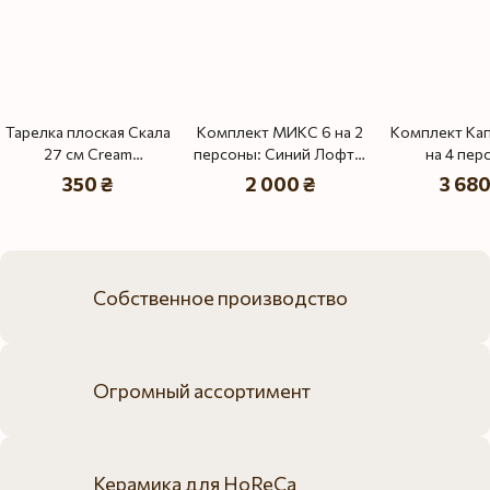
Тарелка плоская Скала
Комплект МИКС 6 на 2
Комплект Кап
27 см Cream
персоны: Синий Лофт и
на 4 пер
Коричневый Лофт
Синий Лофт Плюс
350 ₴
2 000 ₴
3 680
Собственное производство
Огромный ассортимент
Керамика для HoReCa