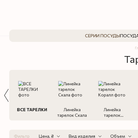
Перейти к основному контенту
СЕРИИ ПОСУДЫ
ПОСУДА
Г
Та
ВСЕ ТАРЕЛКИ
Линейка
Линейка
тарелок Скала
тарелок
Коралл
Фильтр
Цена, ₴
Вид изделия
Объем