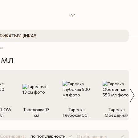
Рус
ФИКАТЫ
УЦІНКА‼️
мл
 мл
 FLOW
Тарелочка 13
Тарелка
Тарелка
мл
см
Глубокая 500
Обеденная
мл
550 мл
Сортировка:
по популярности
Отображение: