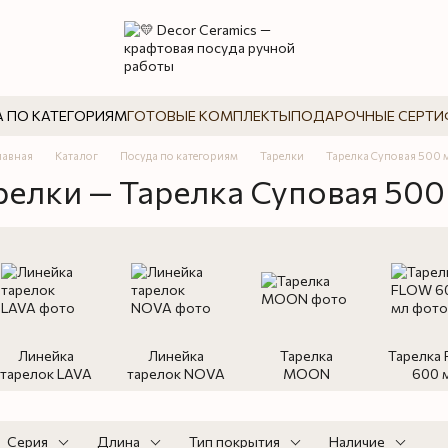
 ПО КАТЕГОРИЯМ
ГОТОВЫЕ КОМПЛЕКТЫ
ПОДАРОЧНЫЕ СЕРТИ
лавная
Каталог
Посуда по категориям
Тарелки
Тарелка Суповая 500 
релки — Тарелка Суповая 500
Линейка
Линейка
Тарелка
Тарелка
тарелок LAVA
тарелок NOVA
MOON
600 
Серия
Длина
Тип покрытия
Наличие