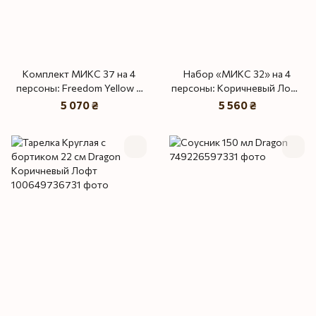
Комплект МИКС 37 на 4
Набор «МИКС 32» на 4
персоны: Freedom Yellow и
персоны: Коричневый Лофт
Dragon Коричневый Лофт
и Dragon Коричневый Лофт
5 070 ₴
5 560 ₴