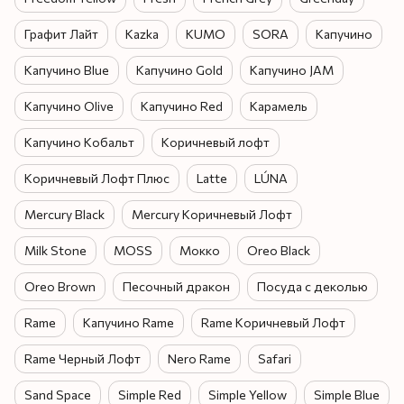
Графит Лайт
Kazka
KUMO
SORA
Капучино
Капучино Blue
Капучино Gold
Капучино JAM
Капучино Olive
Капучино Red
Карамель
Капучино Кобальт
Коричневый лофт
Коричневый Лофт Плюс
Latte
LÚNA
Mercury Black
Mercury Коричневый Лофт
Milk Stone
MOSS
Мокко
Oreo Black
Oreo Brown
Песочный дракон
Посуда с деколью
Rame
Капучино Rame
Rame Коричневый Лофт
Rame Черный Лофт
Nero Rame
Safari
Sand Space
Simple Red
Simple Yellow
Simple Blue