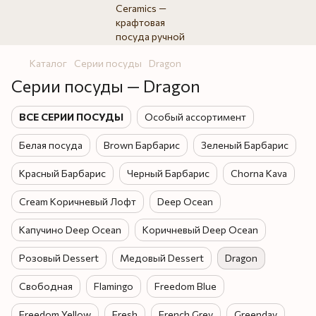
Каталог
Серии посуды
Dragon
Серии посуды — Dragon
ВСЕ СЕРИИ ПОСУДЫ
Особый ассортимент
Белая посуда
Brown Барбарис
Зеленый Барбарис
Красный Барбарис
Черный Барбарис
Chorna Kava
Cream Коричневый Лофт
Deep Ocean
Капучино Deep Ocean
Коричневый Deep Ocean
Розовый Dessert
Медовый Dessert
Dragon
Свободная
Flamingo
Freedom Blue
Freedom Yellow
Fresh
French Grey
Greenday