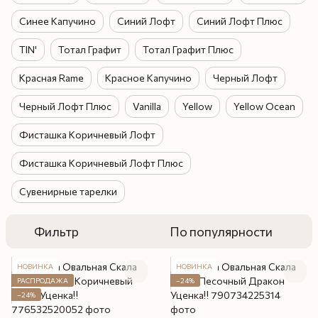
Синее Капучино
Синий Лофт
Синий Лофт Плюс
TIN'
Тотал Графит
Тотал Графит Плюс
Красная Rame
Красное Капучино
Черный Лофт
Черный Лофт Плюс
Vanilla
Yellow
Yellow Ocean
Фисташка Коричневый Лофт
Фисташка Коричневый Лофт Плюс
Сувенирные тарелки
Фильтр
По популярности
НОВИНКА
НОВИНКА
РАСПРОДАЖА
−24%
−24%