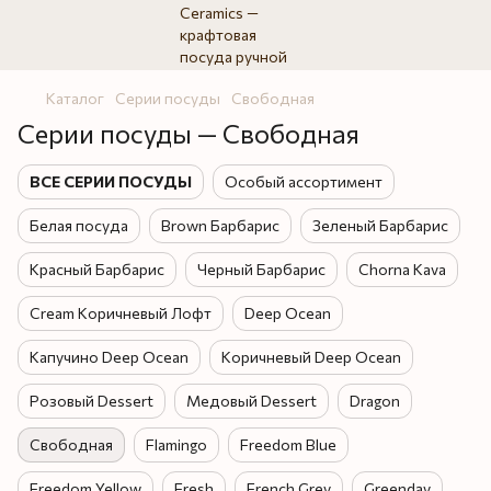
Каталог
Серии посуды
Свободная
Серии посуды — Свободная
ВСЕ СЕРИИ ПОСУДЫ
Особый ассортимент
Белая посуда
Brown Барбарис
Зеленый Барбарис
Красный Барбарис
Черный Барбарис
Chorna Kava
Cream Коричневый Лофт
Deep Ocean
Капучино Deep Ocean
Коричневый Deep Ocean
Розовый Dessert
Медовый Dessert
Dragon
Свободная
Flamingo
Freedom Blue
Freedom Yellow
Fresh
French Grey
Greenday