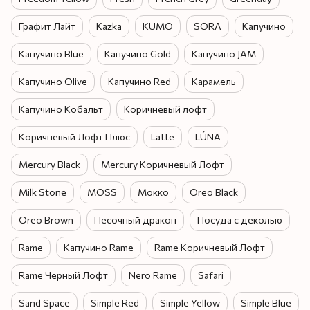
Графит Лайт
Kazka
KUMO
SORA
Капучино
Капучино Blue
Капучино Gold
Капучино JAM
Капучино Olive
Капучино Red
Карамель
Капучино Кобальт
Коричневый лофт
Коричневый Лофт Плюс
Latte
LÚNA
Mercury Black
Mercury Коричневый Лофт
Milk Stone
MOSS
Мокко
Oreo Black
Oreo Brown
Песочный дракон
Посуда с деколью
Rame
Капучино Rame
Rame Коричневый Лофт
Rame Черный Лофт
Nero Rame
Safari
Sand Space
Simple Red
Simple Yellow
Simple Blue