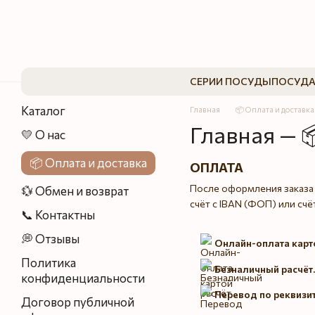
Перейти к основному контенту
СЕРИИ ПОСУДЫ
ПОСУДА
Каталог
Главная
📦 Оплата и доставка
Главная — 
💛 О нас
📦 Оплата и доставка
ОПЛАТА
После оформления заказа 
💱 Обмен и возврат
счёт с IBAN (ФОП) или счё
📞 Контактны
💭 Отзывы
Онлайн-оплата карто
Политика
Безналичный расчёт.
конфиденциальности
Перевод по реквизи
Договор публичной