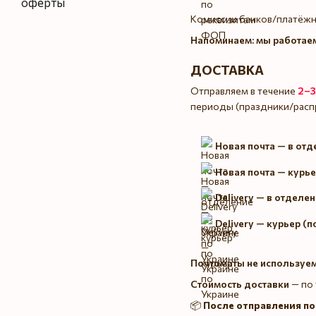
оферты
Комиссии банков/платёжн
Напоминаем: мы работаем
ДОСТАВКА
Отправляем в течение
2–3
периоды (праздники/распр
Новая почта — в отд
Новая почта — курье
Delivery — в отделен
Delivery — курьер (п
Почтоматы не используем
Стоимость доставки
— по 
📦
После отправления п