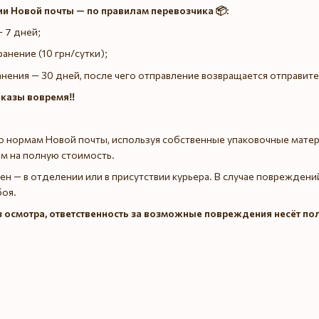
ии Новой почты — по правилам перевозчика 📦:
 7 дней;
ранение (10 грн/сутки);
нения — 30 дней, после чего отправление возвращается отправит
аказы вовремя‼️
о нормам Новой почты, используя собственные упаковочные матер
м на полную стоимость.
н — в отделении или в присутствии курьера. В случае повреждений
боя.
з осмотра, ответственность за возможные повреждения несёт по