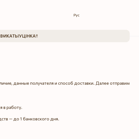
Рус
ИФИКАТЫ
УЦІНКА‼️
личие, данные получателя и способ доставки. Далее отправим
я в работу.
ств — до 1 банковского дня.