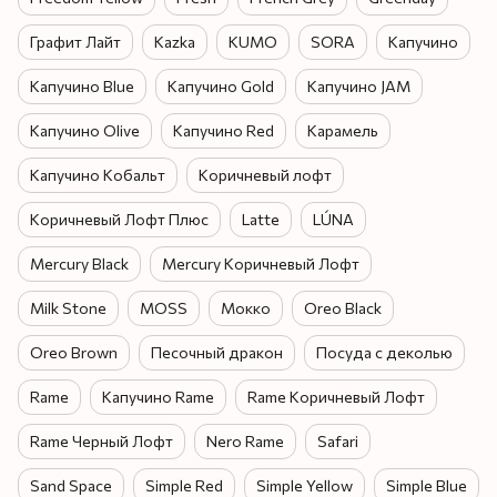
Графит Лайт
Kazka
KUMO
SORA
Капучино
Капучино Blue
Капучино Gold
Капучино JAM
Капучино Olive
Капучино Red
Карамель
Капучино Кобальт
Коричневый лофт
Коричневый Лофт Плюс
Latte
LÚNA
Mercury Black
Mercury Коричневый Лофт
Milk Stone
MOSS
Мокко
Oreo Black
Oreo Brown
Песочный дракон
Посуда с деколью
Rame
Капучино Rame
Rame Коричневый Лофт
Rame Черный Лофт
Nero Rame
Safari
Sand Space
Simple Red
Simple Yellow
Simple Blue