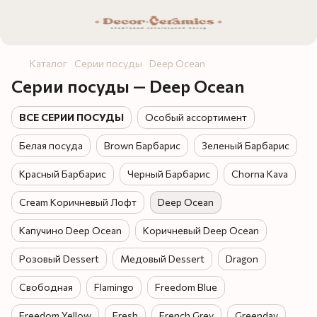
Каталог
Серии посуды
Deep Ocean
Серии посуды — Deep Ocean
ВСЕ СЕРИИ ПОСУДЫ
Особый ассортимент
Белая посуда
Brown Барбарис
Зеленый Барбарис
Красный Барбарис
Черный Барбарис
Chorna Kava
Cream Коричневый Лофт
Deep Ocean
Капучино Deep Ocean
Коричневый Deep Ocean
Розовый Dessert
Медовый Dessert
Dragon
Свободная
Flamingo
Freedom Blue
Freedom Yellow
Fresh
French Grey
Greenday