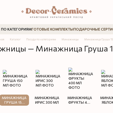
 ПО КАТЕГОРИЯМ
ГОТОВЫЕ КОМПЛЕКТЫ
ПОДАРОЧНЫЕ СЕРТ
ная
Каталог
Посуда по категориям
Минажницы
Минажница Груша 1
жницы — Минажница Груша 1
МИНАЖНИЦА
МИНАЖНИЦА
МИНАЖНИЦА
МИНА
ГРУША 150
ИРИС 300 МЛ
ФРУКТЫ 400
ЯБЛОК
МЛ
МЛ
М