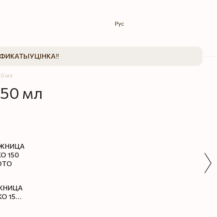
Рус
ИФИКАТЫ
УЦІНКА‼️
50 мл
50 мл
ЖНИЦА
О 150
Л