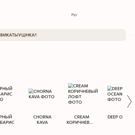
Рус
ИФИКАТЫ
УЦІНКА‼️
РНЫЙ
CHORNA
CREAM
DEEP OCEAN
РБАРИС
KAVA
КОРИЧНЕВЫЙ
ЛОФТ