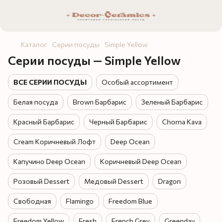
Каталог
Серии посуды
Simple Yellow
Серии посуды — Simple Yellow
ВСЕ СЕРИИ ПОСУДЫ
Особый ассортимент
Белая посуда
Brown Барбарис
Зеленый Барбарис
Красный Барбарис
Черный Барбарис
Chorna Kava
Cream Коричневый Лофт
Deep Ocean
Капучино Deep Ocean
Коричневый Deep Ocean
Розовый Dessert
Медовый Dessert
Dragon
Свободная
Flamingo
Freedom Blue
Freedom Yellow
Fresh
French Grey
Greenday