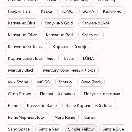
Графит Лайт
Kazka
KUMO
SORA
Капучино
Капучино Blue
Капучино Gold
Капучино JAM
Капучино Olive
Капучино Red
Карамель
Капучино Кобальт
Коричневый лофт
Коричневый Лофт Плюс
Latte
LÚNA
Mercury Black
Mercury Коричневый Лофт
Milk Stone
MOSS
Мокко
Oreo Black
Oreo Brown
Песочный дракон
Посуда с деколью
Rame
Капучино Rame
Rame Коричневый Лофт
Rame Черный Лофт
Nero Rame
Safari
Sand Space
Simple Red
Simple Yellow
Simple Blue