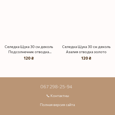
Селедка Щука 30 см деколь
Селедка Щука 30 см деколь
Подсолнечник отводка
Азалия отводка золото
золото
120 ₴
120 ₴
067 298-25-94
📞 Контактны
Полная версия сайта