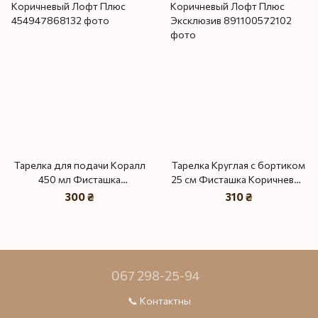
Тарелка для подачи Коралл
Тарелка Круглая с бортиком
450 мл Фисташка
25 см Фисташка Коричневый
Коричневый Лофт Плюс
Лофт Плюс Эксклюзив
300 ₴
310 ₴
067 298-25-94
📞 Контактны