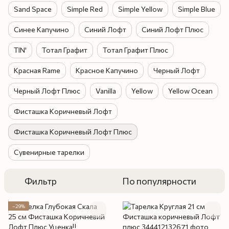
Sand Space
Simple Red
Simple Yellow
Simple Blue
Синее Капучино
Синий Лофт
Синий Лофт Плюс
TIN'
Тотал Графит
Тотал Графит Плюс
Красная Rame
Красное Капучино
Черный Лофт
Черный Лофт Плюс
Vanilla
Yellow
Yellow Ocean
Фисташка Коричневый Лофт
Фисташка Коричневый Лофт Плюс
Сувенирные тарелки
Фильтр
По популярности
−29%