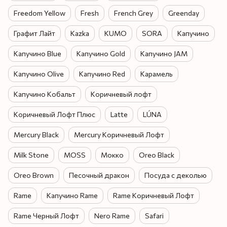
Freedom Yellow
Fresh
French Grey
Greenday
Графит Лайт
Kazka
KUMO
SORA
Капучино
Капучино Blue
Капучино Gold
Капучино JAM
Капучино Olive
Капучино Red
Карамель
Капучино Кобальт
Коричневый лофт
Коричневый Лофт Плюс
Latte
LÚNA
Mercury Black
Mercury Коричневый Лофт
Milk Stone
MOSS
Мокко
Oreo Black
Oreo Brown
Песочный дракон
Посуда с деколью
Rame
Капучино Rame
Rame Коричневый Лофт
Rame Черный Лофт
Nero Rame
Safari