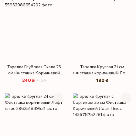
Тарелка Глубокая Скала 25
Тарелка Круглая 21 см
см Фисташка Коричневий
Фисташка коричневый Лофт
Лофт Плюс Уценка‼️
плюс
240 ₴
190 ₴
340 ₴