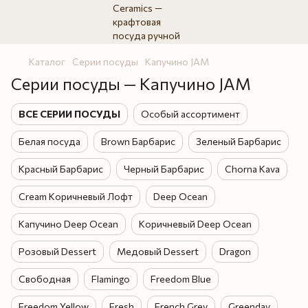
Каталог
Серии посуды
Капучино JAM
Серии посуды — Капучино JAM
ВСЕ СЕРИИ ПОСУДЫ
Особый ассортимент
Белая посуда
Brown Барбарис
Зеленый Барбарис
Красный Барбарис
Черный Барбарис
Chorna Kava
Cream Коричневый Лофт
Deep Ocean
Капучино Deep Ocean
Коричневый Deep Ocean
Розовый Dessert
Медовый Dessert
Dragon
Свободная
Flamingo
Freedom Blue
Freedom Yellow
Fresh
French Grey
Greenday