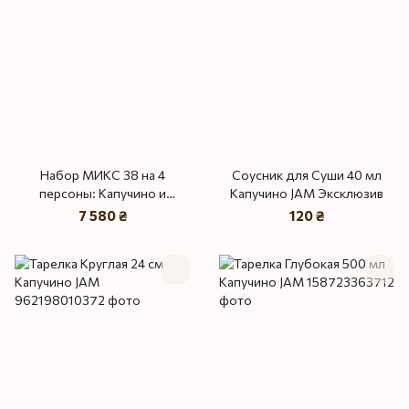
Набор МИКС 38 на 4
Соусник для Суши 40 мл
персоны: Капучино и
Капучино JAM Эксклюзив
Капучино JAM
7 580 ₴
120 ₴