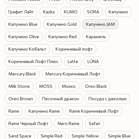
Графит Лайт
Kazka
KUMO
SORA
Капучино
Капучино Blue
Капучино Gold
Капучино JAM
Капучино Olive
Капучино Red
Карамель
Капучино Кобальт
Коричневый лофт
Коричневый Лофт Плюс
Latte
LÚNA
Mercury Black
Mercury Коричневый Лофт
Milk Stone
MOSS
Мокко
Oreo Black
Oreo Brown
Песочный дракон
Посуда с деколью
Rame
Капучино Rame
Rame Коричневый Лофт
Rame Черный Лофт
Nero Rame
Safari
Sand Space
Simple Red
Simple Yellow
Simple Blue