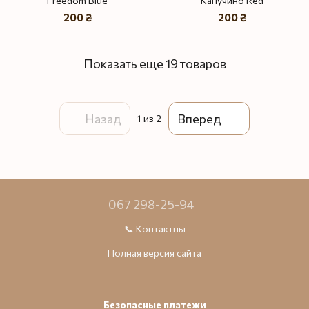
Freedom Blue
Капучино Red
200 ₴
200 ₴
Показать еще 19 товаров
Назад
Вперед
1
из 2
067 298-25-94
📞 Контактны
Полная версия сайта
Безопасные платежи