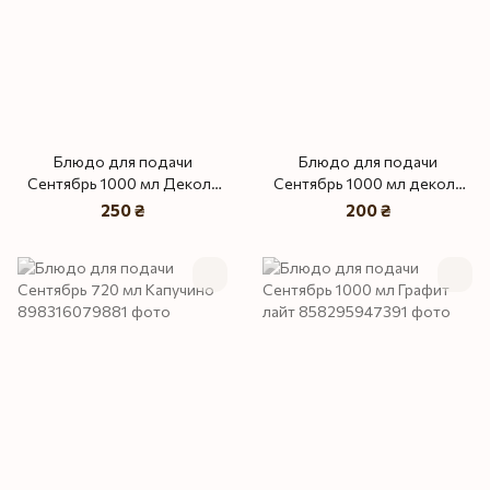
Блюдо для подачи
Блюдо для подачи
Сентябрь 1000 мл Деколь
Сентябрь 1000 мл деколь
Золотая Кала
Вдохновение
250 ₴
200 ₴
(золотосодержащая
деколь)