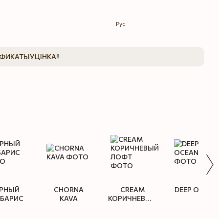
Рус
ИФИКАТЫ
УЦІНКА‼️
РНЫЙ
CHORNA
CREAM
DEEP OCEAN
РБАРИС
KAVA
КОРИЧНЕВЫЙ
ЛОФТ