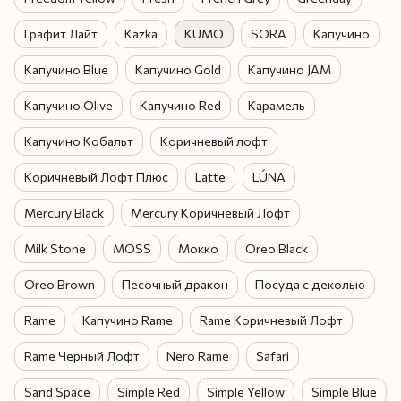
Графит Лайт
Kazka
KUMO
SORA
Капучино
Капучино Blue
Капучино Gold
Капучино JAM
Капучино Olive
Капучино Red
Карамель
Капучино Кобальт
Коричневый лофт
Коричневый Лофт Плюс
Latte
LÚNA
Mercury Black
Mercury Коричневый Лофт
Milk Stone
MOSS
Мокко
Oreo Black
Oreo Brown
Песочный дракон
Посуда с деколью
Rame
Капучино Rame
Rame Коричневый Лофт
Rame Черный Лофт
Nero Rame
Safari
Sand Space
Simple Red
Simple Yellow
Simple Blue