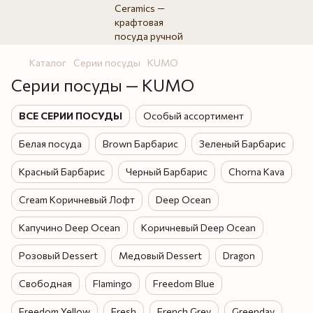
Каталог
Серии посуды
KUMO
Серии посуды — KUMO
ВСЕ СЕРИИ ПОСУДЫ
Особый ассортимент
Белая посуда
Brown Барбарис
Зеленый Барбарис
Красный Барбарис
Черный Барбарис
Chorna Kava
Cream Коричневый Лофт
Deep Ocean
Капучино Deep Ocean
Коричневый Deep Ocean
Розовый Dessert
Медовый Dessert
Dragon
Свободная
Flamingo
Freedom Blue
Freedom Yellow
Fresh
French Grey
Greenday