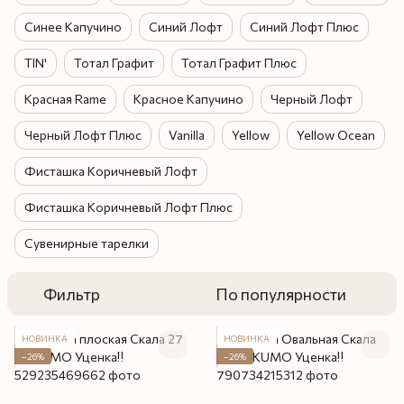
Синее Капучино
Синий Лофт
Синий Лофт Плюс
TIN'
Тотал Графит
Тотал Графит Плюс
Красная Rame
Красное Капучино
Черный Лофт
Черный Лофт Плюс
Vanilla
Yellow
Yellow Ocean
Фисташка Коричневый Лофт
Фисташка Коричневый Лофт Плюс
Сувенирные тарелки
Фильтр
По популярности
НОВИНКА
НОВИНКА
−26%
−26%