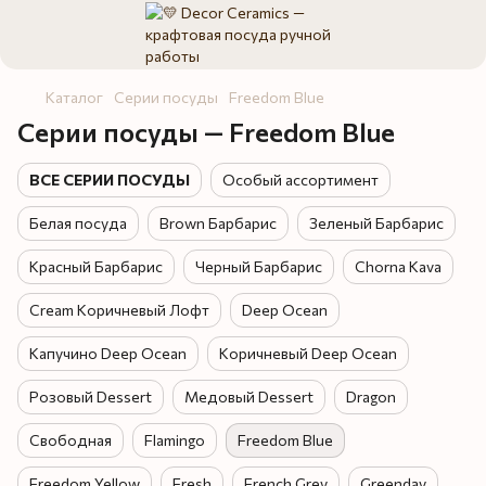
Каталог
Серии посуды
Freedom Blue
Серии посуды — Freedom Blue
ВСЕ СЕРИИ ПОСУДЫ
Особый ассортимент
Белая посуда
Brown Барбарис
Зеленый Барбарис
Красный Барбарис
Черный Барбарис
Chorna Kava
Cream Коричневый Лофт
Deep Ocean
Капучино Deep Ocean
Коричневый Deep Ocean
Розовый Dessert
Медовый Dessert
Dragon
Свободная
Flamingo
Freedom Blue
Freedom Yellow
Fresh
French Grey
Greenday