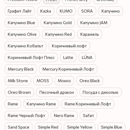
Графит Лайт
Kazka
KUMO
SORA
Капучино
Капучино Blue
Капучино Gold
Капучино JAM
Капучино Olive
Капучино Red
Карамель
Капучино Кобальт
Коричневый лофт
Коричневый Лофт Плюс
Latte
LÚNA
Mercury Black
Mercury Коричневый Лофт
Milk Stone
MOSS
Мокко
Oreo Black
Oreo Brown
Песочный дракон
Посуда с деколью
Rame
Капучино Rame
Rame Коричневый Лофт
Rame Черный Лофт
Nero Rame
Safari
Sand Space
Simple Red
Simple Yellow
Simple Blue