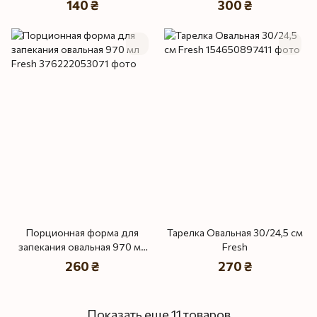
140 ₴
300 ₴
Порционная форма для
Тарелка Овальная 30/24,5 см
запекания овальная 970 мл
Fresh
Fresh
260 ₴
270 ₴
Показать еще 11 товаров