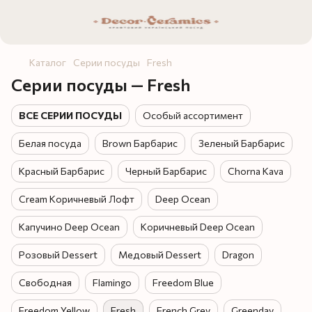
Каталог
Серии посуды
Fresh
Серии посуды — Fresh
ВСЕ СЕРИИ ПОСУДЫ
Особый ассортимент
Белая посуда
Brown Барбарис
Зеленый Барбарис
Красный Барбарис
Черный Барбарис
Chorna Kava
Cream Коричневый Лофт
Deep Ocean
Капучино Deep Ocean
Коричневый Deep Ocean
Розовый Dessert
Медовый Dessert
Dragon
Свободная
Flamingo
Freedom Blue
Freedom Yellow
Fresh
French Grey
Greenday