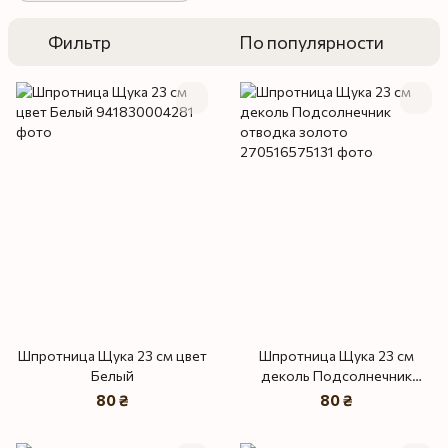
Фильтр
По популярности
Шпротница Щука 23 см цвет
Шпротница Щука 23 см
Белый
деколь Подсолнечник
отводка золото
80 ₴
80 ₴