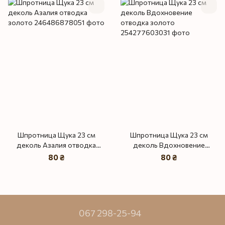
Шпротница Щука 23 см
Шпротница Щука 23 см
деколь Азалия отводка
деколь Вдохновение
золото
отводка золото
80 ₴
80 ₴
067 298-25-94