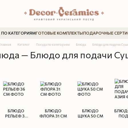
 ПО КАТЕГОРИЯМ
ГОТОВЫЕ КОМПЛЕКТЫ
ПОДАРОЧНЫЕ СЕРТ
Главная
Каталог
Посуда по категориям
Блюда
Блюдо для подачи Суш
люда — Блюдо для подачи Су
БЛЮДО
БЛЮДО
БЛЮДО
БЛЮД
РЕЛЬЕФ 36
ФЛОРА 31 СМ
ЩУКА 50 СМ
ПОД
СМ
АЗ